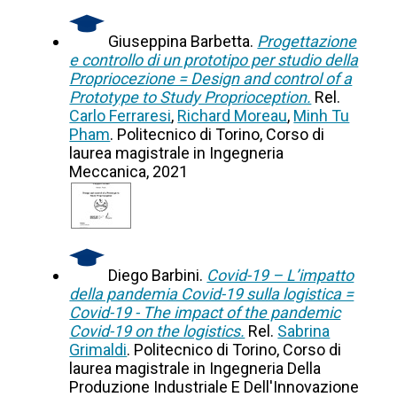
Giuseppina Barbetta.
Progettazione
e controllo di un prototipo per studio della
Propriocezione = Design and control of a
Prototype to Study Proprioception.
Rel.
Carlo Ferraresi
,
Richard Moreau
,
Minh Tu
Pham
. Politecnico di Torino, Corso di
laurea magistrale in Ingegneria
Meccanica, 2021
Diego Barbini.
Covid-19 – L’impatto
della pandemia Covid-19 sulla logistica =
Covid-19 - The impact of the pandemic
Covid-19 on the logistics.
Rel.
Sabrina
Grimaldi
. Politecnico di Torino, Corso di
laurea magistrale in Ingegneria Della
Produzione Industriale E Dell'Innovazione