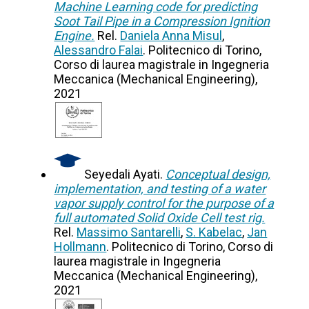
Machine Learning code for predicting
Soot Tail Pipe in a Compression Ignition
Engine.
Rel.
Daniela Anna Misul
,
Alessandro Falai
. Politecnico di Torino,
Corso di laurea magistrale in Ingegneria
Meccanica (Mechanical Engineering),
2021
Seyedali Ayati.
Conceptual design,
implementation, and testing of a water
vapor supply control for the purpose of a
full automated Solid Oxide Cell test rig.
Rel.
Massimo Santarelli
,
S. Kabelac
,
Jan
Hollmann
. Politecnico di Torino, Corso di
laurea magistrale in Ingegneria
Meccanica (Mechanical Engineering),
2021