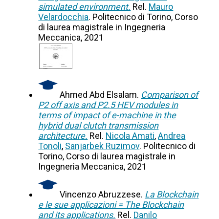
simulated environment.
Rel.
Mauro
Velardocchia
. Politecnico di Torino, Corso
di laurea magistrale in Ingegneria
Meccanica, 2021
Ahmed Abd Elsalam.
Comparison of
P2 off axis and P2.5 HEV modules in
terms of impact of e-machine in the
hybrid dual clutch transmission
architecture.
Rel.
Nicola Amati
,
Andrea
Tonoli
,
Sanjarbek Ruzimov
. Politecnico di
Torino, Corso di laurea magistrale in
Ingegneria Meccanica, 2021
Vincenzo Abruzzese.
La Blockchain
e le sue applicazioni = The Blockchain
and its applications.
Rel.
Danilo