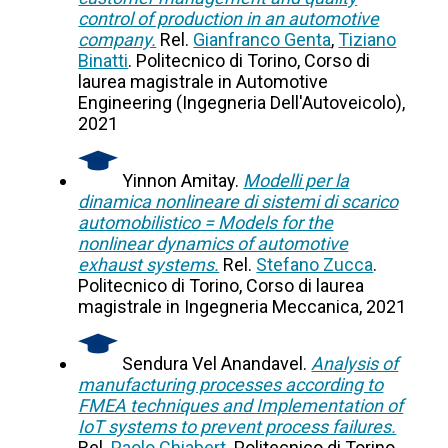
control of production in an automotive
company.
Rel.
Gianfranco Genta
,
Tiziano
Binatti
. Politecnico di Torino, Corso di
laurea magistrale in Automotive
Engineering (Ingegneria Dell'Autoveicolo),
2021
Yinnon Amitay.
Modelli per la
dinamica nonlineare di sistemi di scarico
automobilistico = Models for the
nonlinear dynamics of automotive
exhaust systems.
Rel.
Stefano Zucca
.
Politecnico di Torino, Corso di laurea
magistrale in Ingegneria Meccanica, 2021
Sendura Vel Anandavel.
Analysis of
manufacturing processes according to
FMEA techniques and Implementation of
IoT systems to prevent process failures.
Rel.
Paolo Chiabert
. Politecnico di Torino,