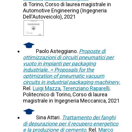
di Torino, Corso di laurea magistrale in
Automotive Engineering (Ingegneria
Dell'Autoveicolo), 2021
Paolo Asteggiano.
Proposte di
ottimizzazioni di circuiti pneumatici per
vuoto in impianti per packaging
industriale. = Proposals for the
optimization of pneumatic vacuum
circuits in industrial packaging machinery.
Rel.
Luigi Mazza
,
Terenziano Raparelli
.
Politecnico di Torino, Corso di laurea
magistrale in Ingegneria Meccanica, 2021
Sina Attari.
Trattamento dei fanghi
di depurazione per il recupero energetico
e la produzione di cemento.
Rel.
Marco