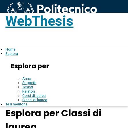
WebThesis
Login
IT
Home
Esplora
Esplora per
Anno
Soggetti
Tesisti
Relatori
Corsi di laurea
Classi di laurea
Tesi meritorie
Esplora per Classi di
laurea