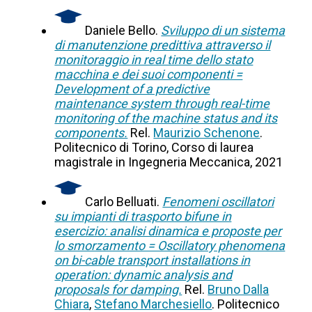
Daniele Bello.
Sviluppo di un sistema
di manutenzione predittiva attraverso il
monitoraggio in real time dello stato
macchina e dei suoi componenti =
Development of a predictive
maintenance system through real-time
monitoring of the machine status and its
components.
Rel.
Maurizio Schenone
.
Politecnico di Torino, Corso di laurea
magistrale in Ingegneria Meccanica, 2021
Carlo Belluati.
Fenomeni oscillatori
su impianti di trasporto bifune in
esercizio: analisi dinamica e proposte per
lo smorzamento = Oscillatory phenomena
on bi-cable transport installations in
operation: dynamic analysis and
proposals for damping.
Rel.
Bruno Dalla
Chiara
,
Stefano Marchesiello
. Politecnico