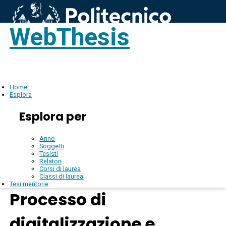
WebThesis
Login
IT
Home
Esplora
Esplora per
Anno
Soggetti
Tesisti
Relatori
Corsi di laurea
Classi di laurea
Tesi meritorie
Processo di
digitalizzazione e