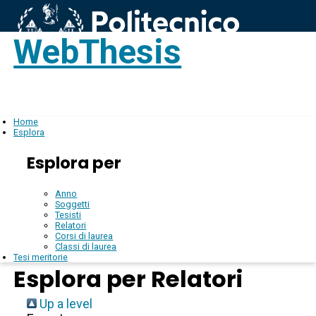
WebThesis
Login
IT
Home
Esplora
Esplora per
Anno
Soggetti
Tesisti
Relatori
Corsi di laurea
Classi di laurea
Tesi meritorie
Esplora per Relatori
Up a level