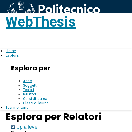
WebThesis
Login
IT
Home
Esplora
Esplora per
Anno
Soggetti
Tesisti
Relatori
Corsi di laurea
Classi di laurea
Tesi meritorie
Esplora per Relatori
Up a level