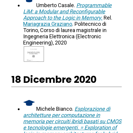
Umberto Casale.
Programmable
LiM: a Modular and Reconfigurable
Approach to the Logic in Memory.
Rel.
Mariagrazia Graziano
. Politecnico di
Torino, Corso di laurea magistrale in
Ingegneria Elettronica (Electronic
Engineering), 2020
18 Dicembre 2020
Michele Bianco.
Esplorazione di
architetture per computazione in
memoria per circuiti ibridi basati su CMOS
e tecnologie emergenti. = Exploration of