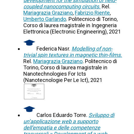
development for the simulation of field-
coupled nanocomputing circuits.
Rel.
Mariagrazia Graziano
,
Fabrizio Riente
,
Umberto Garlando
. Politecnico di Torino,
Corso di laurea magistrale in Ingegneria
Elettronica (Electronic Engineering), 2021
Federica Nasr.
Modelling of non-
trivial spin textures in magnetic thin-films.
Rel.
Mariagrazia Graziano
. Politecnico di
Torino, Corso di laurea magistrale in
Nanotechnologies For Icts
(Nanotecnologie Per Le Ict), 2021
Carlos Eduardo Torre.
Sviluppo di
un’applicazione web a supporto
dell’empatia e delle competenze
trasversali = Development of a web