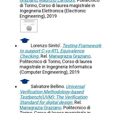
Graziano
,
Maurizio Zamboni
. Politecnico
di Torino, Corso di laurea magistrale in
Ingegneria Elettronica (Electronic
Engineering), 2019
Lorenzo Sinito'.
Testing Framework
to support C-vs-RTL Equivalence
Checking.
Rel.
Mariagrazia Graziano
.
Politecnico di Torino, Corso di laurea
magistrale in Ingegneria Informatica
(Computer Engineering), 2019
Salvatore Bellino.
Universal
Verification Methodology-based
Testbench(UVM): The Verification
Standard for digital design.
Rel.
Mariagrazia Graziano
. Politecnico di
Torino, Corso di laurea magistrale in