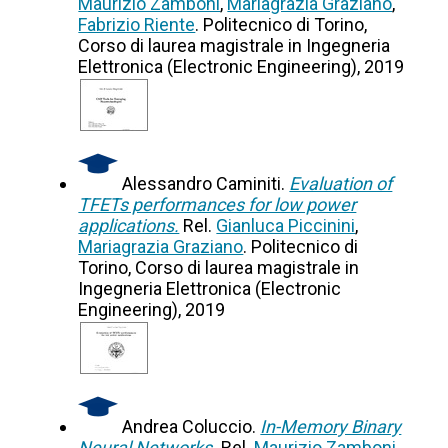
Maurizio Zamboni
,
Mariagrazia Graziano
,
Fabrizio Riente
. Politecnico di Torino,
Corso di laurea magistrale in Ingegneria
Elettronica (Electronic Engineering), 2019
Alessandro Caminiti.
Evaluation of
TFETs performances for low power
applications.
Rel.
Gianluca Piccinini
,
Mariagrazia Graziano
. Politecnico di
Torino, Corso di laurea magistrale in
Ingegneria Elettronica (Electronic
Engineering), 2019
Andrea Coluccio.
In-Memory Binary
Neural Networks.
Rel.
Maurizio Zamboni
,