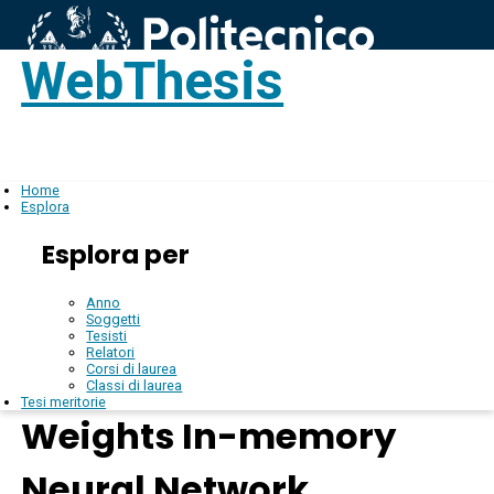
WebThesis
Login
IT
Home
Esplora
Esplora per
Anno
Soggetti
Tesisti
Relatori
Corsi di laurea
Classi di laurea
Tesi meritorie
Weights In-memory
Neural Network