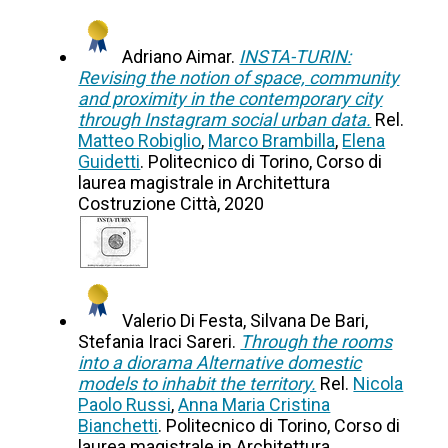
Adriano Aimar.
INSTA-TURIN:
Revising the notion of space, community
and proximity in the contemporary city
through Instagram social urban data.
Rel.
Matteo Robiglio
,
Marco Brambilla
,
Elena
Guidetti
. Politecnico di Torino, Corso di
laurea magistrale in Architettura
Costruzione Città, 2020
Valerio Di Festa, Silvana De Bari,
Stefania Iraci Sareri.
Through the rooms
into a diorama Alternative domestic
models to inhabit the territory.
Rel.
Nicola
Paolo Russi
,
Anna Maria Cristina
Bianchetti
. Politecnico di Torino, Corso di
laurea magistrale in Architettura