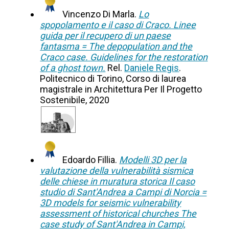
Vincenzo Di Marla.
Lo
spopolamento e il caso di Craco. Linee
guida per il recupero di un paese
fantasma = The depopulation and the
Craco case. Guidelines for the restoration
of a ghost town.
Rel.
Daniele Regis
.
Politecnico di Torino, Corso di laurea
magistrale in Architettura Per Il Progetto
Sostenibile, 2020
Edoardo Fillia.
Modelli 3D per la
valutazione della vulnerabilità sismica
delle chiese in muratura storica Il caso
studio di Sant'Andrea a Campi di Norcia =
3D models for seismic vulnerability
assessment of historical churches The
case study of Sant'Andrea in Campi,