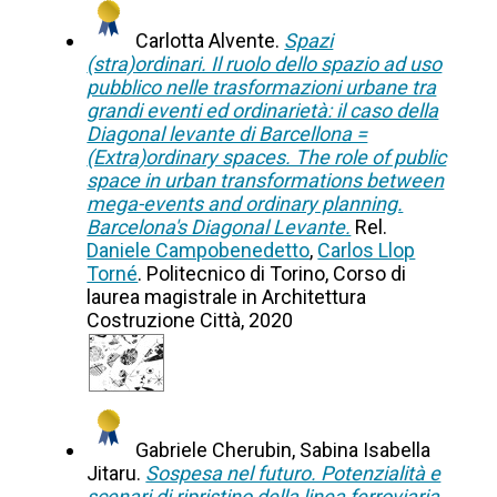
Carlotta Alvente.
Spazi
(stra)ordinari. Il ruolo dello spazio ad uso
pubblico nelle trasformazioni urbane tra
grandi eventi ed ordinarietà: il caso della
Diagonal levante di Barcellona =
(Extra)ordinary spaces. The role of public
space in urban transformations between
mega-events and ordinary planning.
Barcelona's Diagonal Levante.
Rel.
Daniele Campobenedetto
,
Carlos Llop
Torné
. Politecnico di Torino, Corso di
laurea magistrale in Architettura
Costruzione Città, 2020
Gabriele Cherubin, Sabina Isabella
Jitaru.
Sospesa nel futuro. Potenzialità e
scenari di ripristino della linea ferroviaria