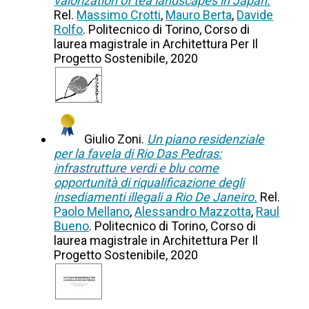
valorization of tea landscapes in Japan.
Rel.
Massimo Crotti
,
Mauro Berta
,
Davide
Rolfo
. Politecnico di Torino, Corso di
laurea magistrale in Architettura Per Il
Progetto Sostenibile, 2020
Giulio Zoni.
Un piano residenziale
per la favela di Rio Das Pedras:
infrastrutture verdi e blu come
opportunità di riqualificazione degli
insediamenti illegali a Rio De Janeiro.
Rel.
Paolo Mellano
,
Alessandro Mazzotta
,
Raul
Bueno
. Politecnico di Torino, Corso di
laurea magistrale in Architettura Per Il
Progetto Sostenibile, 2020