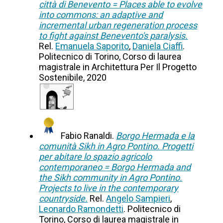
città di Benevento = Places able to evolve
into commons: an adaptive and
incremental urban regeneration process
to fight against Benevento's paralysis.
Rel.
Emanuela Saporito
,
Daniela Ciaffi
.
Politecnico di Torino, Corso di laurea
magistrale in Architettura Per Il Progetto
Sostenibile, 2020
Fabio Ranaldi.
Borgo Hermada e la
comunità Sikh in Agro Pontino. Progetti
per abitare lo spazio agricolo
contemporaneo = Borgo Hermada and
the Sikh community in Agro Pontino.
Projects to live in the contemporary
countryside.
Rel.
Angelo Sampieri
,
Leonardo Ramondetti
. Politecnico di
Torino, Corso di laurea magistrale in