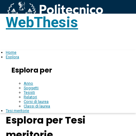
WebThesis
Login
IT
Home
Esplora
Esplora per
Anno
Soggetti
Tesisti
Relatori
Corsi di laurea
Classi di laurea
Tesi meritorie
Esplora per Tesi
meritorie