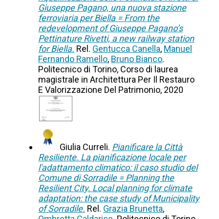
Giuseppe Pagano, una nuova stazione
ferroviaria per Biella = From the
redevelopment of Giuseppe Pagano’s
Pettinature Rivetti, a new railway station
for Biella.
Rel.
Gentucca Canella
,
Manuel
Fernando Ramello
,
Bruno Bianco
.
Politecnico di Torino, Corso di laurea
magistrale in Architettura Per Il Restauro
E Valorizzazione Del Patrimonio, 2020
Giulia Curreli.
Pianificare la Città
Resiliente. La pianificazione locale per
l'adattamento climatico: il caso studio del
Comune di Sorradile = Planning the
Resilient City. Local planning for climate
adaptation: the case study of Municipality
of Sorradile.
Rel.
Grazia Brunetta
,
Ombretta Caldarice
. Politecnico di Torino,