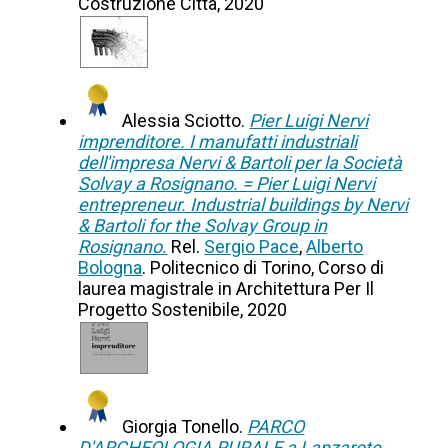
Costruzione Città, 2020
Alessia Sciotto.
Pier Luigi Nervi
imprenditore. I manufatti industriali
dell'impresa Nervi & Bartoli per la Società
Solvay a Rosignano. = Pier Luigi Nervi
entrepreneur. Industrial buildings by Nervi
& Bartoli for the Solvay Group in
Rosignano.
Rel.
Sergio Pace
,
Alberto
Bologna
. Politecnico di Torino, Corso di
laurea magistrale in Architettura Per Il
Progetto Sostenibile, 2020
Giorgia Tonello.
PARCO
D'ARCHEOLOGIA RURALE a Lanzarote