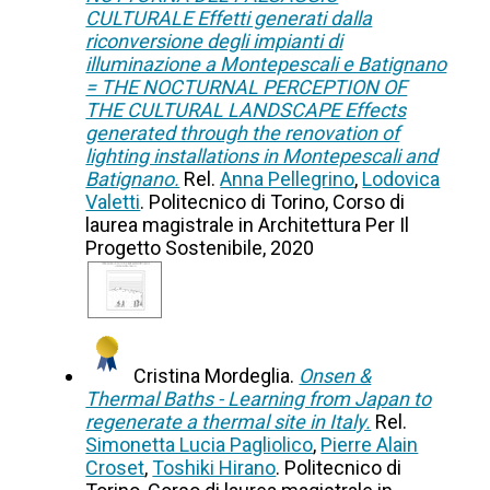
CULTURALE Effetti generati dalla
riconversione degli impianti di
illuminazione a Montepescali e Batignano
= THE NOCTURNAL PERCEPTION OF
THE CULTURAL LANDSCAPE Effects
generated through the renovation of
lighting installations in Montepescali and
Batignano.
Rel.
Anna Pellegrino
,
Lodovica
Valetti
. Politecnico di Torino, Corso di
laurea magistrale in Architettura Per Il
Progetto Sostenibile, 2020
Cristina Mordeglia.
Onsen &
Thermal Baths - Learning from Japan to
regenerate a thermal site in Italy.
Rel.
Simonetta Lucia Pagliolico
,
Pierre Alain
Croset
,
Toshiki Hirano
. Politecnico di