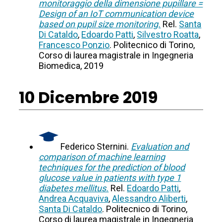
monitoraggio della dimensione pupillare =
Design of an IoT communication device
based on pupil size monitoring.
Rel.
Santa
Di Cataldo
,
Edoardo Patti
,
Silvestro Roatta
,
Francesco Ponzio
. Politecnico di Torino,
Corso di laurea magistrale in Ingegneria
Biomedica, 2019
10 Dicembre 2019
Federico Sternini.
Evaluation and
comparison of machine learning
techniques for the prediction of blood
glucose value in patients with type 1
diabetes mellitus.
Rel.
Edoardo Patti
,
Andrea Acquaviva
,
Alessandro Aliberti
,
Santa Di Cataldo
. Politecnico di Torino,
Corso di laurea magistrale in Ingegneria