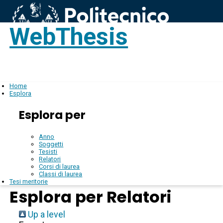
WebThesis
Login
IT
Home
Esplora
Esplora per
Anno
Soggetti
Tesisti
Relatori
Corsi di laurea
Classi di laurea
Tesi meritorie
Esplora per Relatori
Up a level