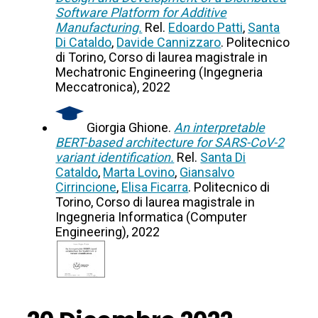
Software Platform for Additive
Manufacturing.
Rel.
Edoardo Patti
,
Santa
Di Cataldo
,
Davide Cannizzaro
. Politecnico
di Torino, Corso di laurea magistrale in
Mechatronic Engineering (Ingegneria
Meccatronica), 2022
Giorgia Ghione.
An interpretable
BERT-based architecture for SARS-CoV-2
variant identification.
Rel.
Santa Di
Cataldo
,
Marta Lovino
,
Giansalvo
Cirrincione
,
Elisa Ficarra
. Politecnico di
Torino, Corso di laurea magistrale in
Ingegneria Informatica (Computer
Engineering), 2022