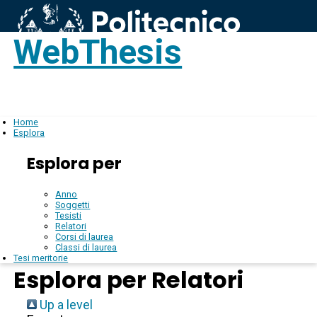
WebThesis
Login
IT
Home
Esplora
Esplora per
Anno
Soggetti
Tesisti
Relatori
Corsi di laurea
Classi di laurea
Tesi meritorie
Esplora per Relatori
Up a level