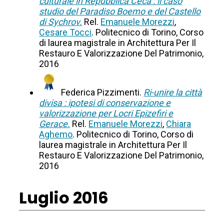
culturale in Repubblica Ceca : il caso
studio del Paradiso Boemo e del Castello
di Sychrov.
Rel.
Emanuele Morezzi
,
Cesare Tocci
. Politecnico di Torino, Corso
di laurea magistrale in Architettura Per Il
Restauro E Valorizzazione Del Patrimonio,
2016
Federica Pizzimenti.
Ri-unire la città
divisa : ipotesi di conservazione e
valorizzazione per Locri Epizefiri e
Gerace.
Rel.
Emanuele Morezzi
,
Chiara
Aghemo
. Politecnico di Torino, Corso di
laurea magistrale in Architettura Per Il
Restauro E Valorizzazione Del Patrimonio,
2016
Luglio 2016