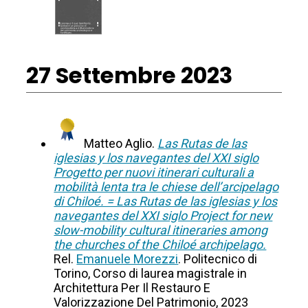
27 Settembre 2023
Matteo Aglio.
Las Rutas de las
iglesias y los navegantes del XXI siglo
Progetto per nuovi itinerari culturali a
mobilità lenta tra le chiese dell’arcipelago
di Chiloé. = Las Rutas de las iglesias y los
navegantes del XXI siglo Project for new
slow-mobility cultural itineraries among
the churches of the Chiloé archipelago.
Rel.
Emanuele Morezzi
. Politecnico di
Torino, Corso di laurea magistrale in
Architettura Per Il Restauro E
Valorizzazione Del Patrimonio, 2023