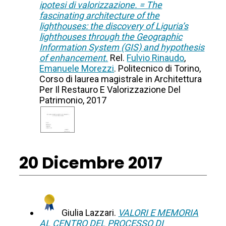
ipotesi di valorizzazione. = The
fascinating architecture of the
lighthouses: the discovery of Liguria’s
lighthouses through the Geographic
Information System (GIS) and hypothesis
of enhancement.
Rel.
Fulvio Rinaudo
,
Emanuele Morezzi
. Politecnico di Torino,
Corso di laurea magistrale in Architettura
Per Il Restauro E Valorizzazione Del
Patrimonio, 2017
20 Dicembre 2017
Giulia Lazzari.
VALORI E MEMORIA
AL CENTRO DEL PROCESSO DI