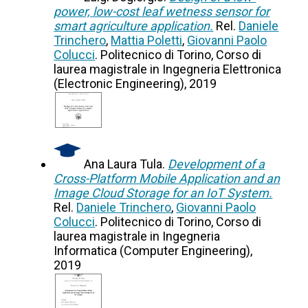
power, low-cost leaf wetness sensor for
smart agriculture application.
Rel.
Daniele
Trinchero
,
Mattia Poletti
,
Giovanni Paolo
Colucci
. Politecnico di Torino, Corso di
laurea magistrale in Ingegneria Elettronica
(Electronic Engineering), 2019
Ana Laura Tula.
Development of a
Cross-Platform Mobile Application and an
Image Cloud Storage for an IoT System.
Rel.
Daniele Trinchero
,
Giovanni Paolo
Colucci
. Politecnico di Torino, Corso di
laurea magistrale in Ingegneria
Informatica (Computer Engineering),
2019