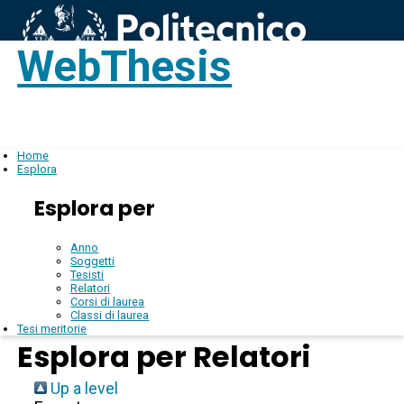
WebThesis
Login
IT
Home
Esplora
Esplora per
Anno
Soggetti
Tesisti
Relatori
Corsi di laurea
Classi di laurea
Tesi meritorie
Esplora per Relatori
Up a level