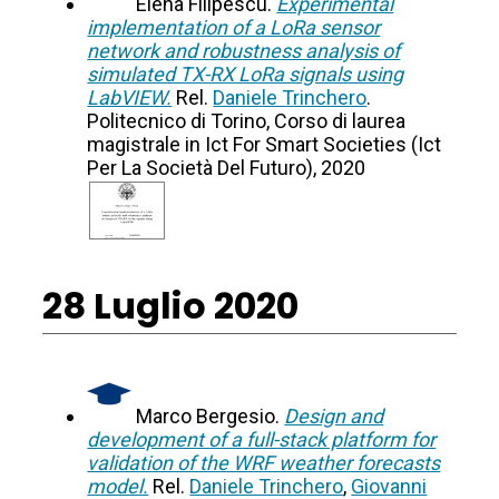
Elena Filipescu.
Experimental
implementation of a LoRa sensor
network and robustness analysis of
simulated TX-RX LoRa signals using
LabVIEW.
Rel.
Daniele Trinchero
.
Politecnico di Torino, Corso di laurea
magistrale in Ict For Smart Societies (Ict
Per La Società Del Futuro), 2020
28 Luglio 2020
Marco Bergesio.
Design and
development of a full-stack platform for
validation of the WRF weather forecasts
model.
Rel.
Daniele Trinchero
,
Giovanni