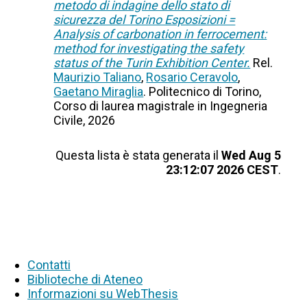
metodo di indagine dello stato di
sicurezza del Torino Esposizioni =
Analysis of carbonation in ferrocement:
method for investigating the safety
status of the Turin Exhibition Center.
Rel.
Maurizio Taliano
,
Rosario Ceravolo
,
Gaetano Miraglia
. Politecnico di Torino,
Corso di laurea magistrale in Ingegneria
Civile, 2026
Questa lista è stata generata il
Wed Aug 5
23:12:07 2026 CEST
.
Contatti
Biblioteche di Ateneo
Informazioni su WebThesis