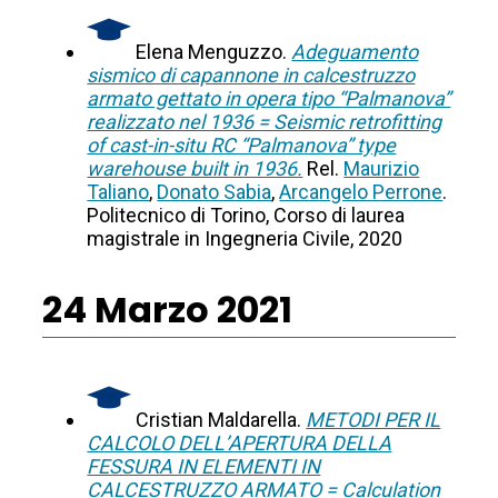
Elena Menguzzo.
Adeguamento
sismico di capannone in calcestruzzo
armato gettato in opera tipo “Palmanova”
realizzato nel 1936 = Seismic retrofitting
of cast-in-situ RC “Palmanova” type
warehouse built in 1936.
Rel.
Maurizio
Taliano
,
Donato Sabia
,
Arcangelo Perrone
.
Politecnico di Torino, Corso di laurea
magistrale in Ingegneria Civile, 2020
24 Marzo 2021
Cristian Maldarella.
METODI PER IL
CALCOLO DELL’APERTURA DELLA
FESSURA IN ELEMENTI IN
CALCESTRUZZO ARMATO = Calculation