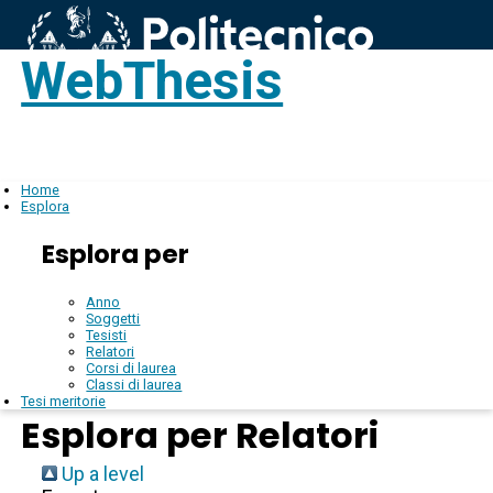
WebThesis
Login
IT
Home
Esplora
Esplora per
Anno
Soggetti
Tesisti
Relatori
Corsi di laurea
Classi di laurea
Tesi meritorie
Esplora per Relatori
Up a level