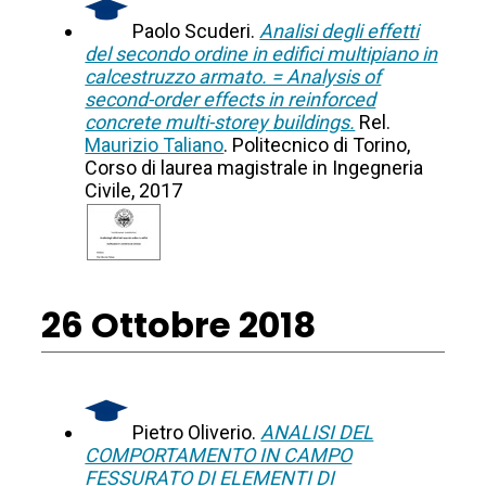
Paolo Scuderi.
Analisi degli effetti
del secondo ordine in edifici multipiano in
calcestruzzo armato. = Analysis of
second-order effects in reinforced
concrete multi-storey buildings.
Rel.
Maurizio Taliano
. Politecnico di Torino,
Corso di laurea magistrale in Ingegneria
Civile, 2017
26 Ottobre 2018
Pietro Oliverio.
ANALISI DEL
COMPORTAMENTO IN CAMPO
FESSURATO DI ELEMENTI DI