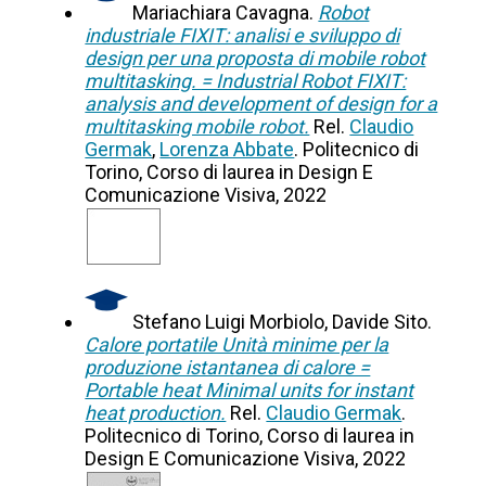
Mariachiara Cavagna.
Robot
industriale FIXIT: analisi e sviluppo di
design per una proposta di mobile robot
multitasking. = Industrial Robot FIXIT:
analysis and development of design for a
multitasking mobile robot.
Rel.
Claudio
Germak
,
Lorenza Abbate
. Politecnico di
Torino, Corso di laurea in Design E
Comunicazione Visiva, 2022
Stefano Luigi Morbiolo, Davide Sito.
Calore portatile Unità minime per la
produzione istantanea di calore =
Portable heat Minimal units for instant
heat production.
Rel.
Claudio Germak
.
Politecnico di Torino, Corso di laurea in
Design E Comunicazione Visiva, 2022