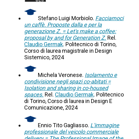
Stefano Luigi Morbiolo.
Facciamoci
un caffè. Proposte dalla e per la
generazione Z. = Let's make a coffee:
proposal by and for Generation Z.
Rel.
Claudio Germak
. Politecnico di Torino,
Corso di laurea magistrale in Design
Sistemico, 2024
Michela Veronese.
Isolamento e
condivisione negli spazi co-abitati =
Isolation and sharing in co-housed
spaces.
Rel.
Claudio Germak
. Politecnico
di Torino, Corso di laurea in Design E
Comunicazione, 2024
Ennio Tito Gagliasso.
L'immagine
professionale del veicolo commerciale
delivery = The Professional Image of the