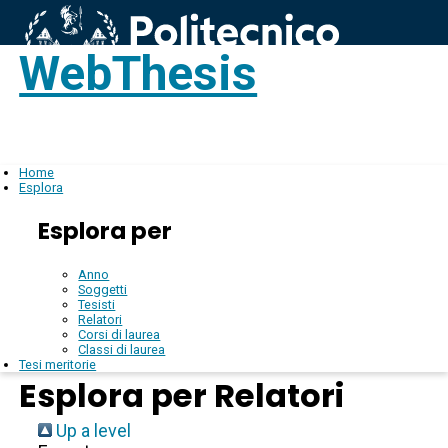
WebThesis
Login
IT
Home
Esplora
Esplora per
Anno
Soggetti
Tesisti
Relatori
Corsi di laurea
Classi di laurea
Tesi meritorie
Esplora per Relatori
Up a level