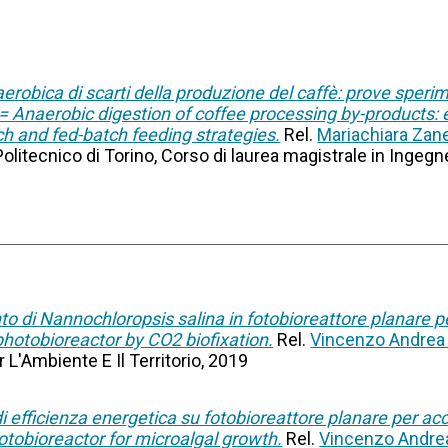
erobica di scarti della produzione del caffè: prove speri
= Anaerobic digestion of coffee processing by-products: 
ch and fed-batch feeding strategies.
Rel.
Mariachiara Zane
 Politecnico di Torino, Corso di laurea magistrale in Ingegn
o di Nannochloropsis salina in fotobioreattore planare p
photobioreactor by CO2 biofixation.
Rel.
Vincenzo Andrea 
 L'Ambiente E Il Territorio, 2019
i efficienza energetica su fotobioreattore planare per a
otobioreactor for microalgal growth.
Rel.
Vincenzo Andrea