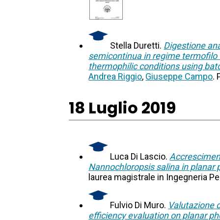
Stella Duretti.
Digestione ana
semicontinua in regime termofilo 
thermophilic conditions using bat
Andrea Riggio
,
Giuseppe Campo
.
18 Luglio 2019
Luca Di Lascio.
Accresciment
Nannochloropsis salina in planar 
laurea magistrale in Ingegneria Per
Fulvio Di Muro.
Valutazione d
efficiency evaluation on planar ph