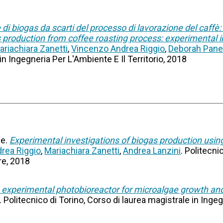
di biogas da scarti del processo di lavorazione del caffè:
 production from coffee roasting process: experimental i
ariachiara Zanetti
,
Vincenzo Andrea Riggio
,
Deborah Pane
in Ingegneria Per L'Ambiente E Il Territorio, 2018
ne.
Experimental investigations of biogas production usin
rea Riggio
,
Mariachiara Zanetti
,
Andrea Lanzini
. Politecni
re, 2018
n experimental photobioreactor for microalgae growth an
. Politecnico di Torino, Corso di laurea magistrale in Ing