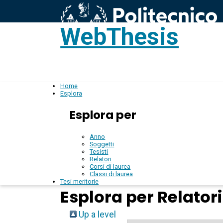
WebThesis
L
IT
Home
Esplora
Esplora per
Anno
Soggetti
Tesisti
Relatori
Corsi di laurea
Classi di laurea
Tesi meritorie
Esplora per Relatori
Up a level