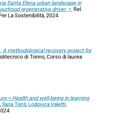
ria Santa Elena urban landscape in
urhood regenerative driver. =.
Rel.
 Per La Sostenibilità, 2024
 A methodological recovery project for
Politecnico di Torino, Corso di laurea
uro = Health and well-being in learning
o
,
Ilaria Tonti
,
Lodovica Valetti
.
 2024