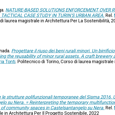
ga.
NATURE-BASED SOLUTIONS ENFORCEMENT OVER RO
 TACTICAL CASE STUDY IN TURIN'S URBAN AREA.
Rel.
 di laurea magistrale in Architettura Per La Sostenibilità, 
onada.
Progettare il riuso dei beni rurali minori. Un birrific
g the reusability of minor rural assets. A craft brewery 
ria Tonti
. Politecnico di Torino, Corso di laurea magistrale 
 le strutture polifunzionali temporanee del Sisma 2016. Un
elo su Nera. = Reinterpreting the temporary multifunctio
se of community spaces in Castelsantangelo su Nera.
Rel.
le in Architettura Per Il Progetto Sostenibile, 2022