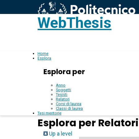
WebThesis
L
IT
Home
Esplora
Esplora per
Anno
Soggetti
Tesisti
Relatori
Corsi di laurea
Classi di laurea
Tesi meritorie
Esplora per Relatori
Up a level