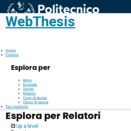
WebThesis
Login
IT
Home
Esplora
Esplora per
Anno
Soggetti
Tesisti
Relatori
Corsi di laurea
Classi di laurea
Tesi meritorie
Esplora per Relatori
Up a level