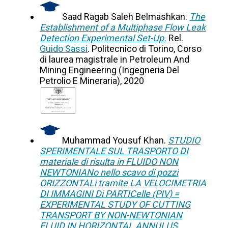
Saad Ragab Saleh Belmashkan.
The
Establishment of a Multiphase Flow Leak
Detection Experimental Set-Up.
Rel.
Guido Sassi
. Politecnico di Torino, Corso
di laurea magistrale in Petroleum And
Mining Engineering (Ingegneria Del
Petrolio E Mineraria), 2020
Muhammad Yousuf Khan.
STUDIO
SPERIMENTALE SUL TRASPORTO DI
materiale di risulta in FLUIDO NON
NEWTONIANo nello scavo di pozzi
ORIZZONTALi tramite LA VELOCIMETRIA
DI IMMAGINI Di PARTICelle (PIV) =
EXPERIMENTAL STUDY OF CUTTING
TRANSPORT BY NON-NEWTONIAN
FLUID IN HORIZONTAL ANNULUS