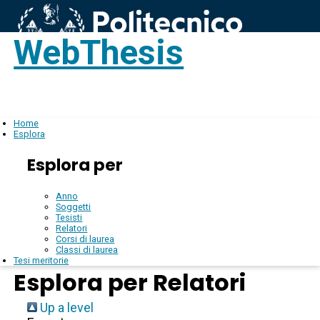
WebThesis
Login
IT
Home
Esplora
Esplora per
Anno
Soggetti
Tesisti
Relatori
Corsi di laurea
Classi di laurea
Tesi meritorie
Esplora per Relatori
Up a level