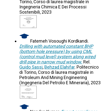
Torino, Corso di laurea magistrale in
Ingegneria Chimica E Dei Processi
Sostenibili, 2023
Fatemeh Vosoughi Kordkandi.
Drilling with automated constant BHP
(bottom hole pressure) by using CML
(control mud level) system along wired
drill pipe in narrow mud window.
Rel.
Guido Sassi
,
Behzad Elahifar
. Politecnico
di Torino, Corso di laurea magistrale in
Petroleum And Mining Engineering
(Ingegneria Del Petrolio E Mineraria), 2023