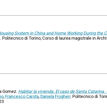
 Housing System in China and Home Working During the 
a
. Politecnico di Torino, Corso di laurea magistrale in Arch
aja Gomez.
Habitar la vivienda. El caso de Santa Catarina. 
no
,
Francesco Carota
,
Daniela Frogheri
. Politecnico di Tor
023