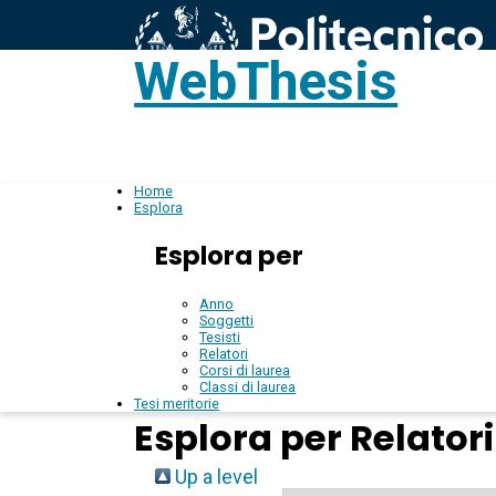
WebThesis
L
IT
Home
Esplora
Esplora per
Anno
Soggetti
Tesisti
Relatori
Corsi di laurea
Classi di laurea
Tesi meritorie
Esplora per Relatori
Up a level