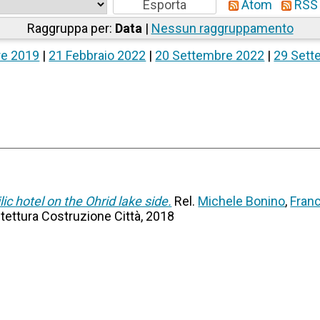
Atom
RSS 
Raggruppa per:
Data
|
Nessun raggruppamento
re 2019
|
21 Febbraio 2022
|
20 Settembre 2022
|
29 Sett
lic hotel on the Ohrid lake side.
Rel.
Michele Bonino
,
Fran
itettura Costruzione Città, 2018