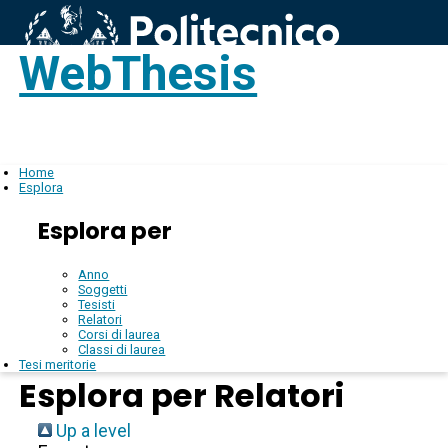
WebThesis
Login
IT
Home
Esplora
Esplora per
Anno
Soggetti
Tesisti
Relatori
Corsi di laurea
Classi di laurea
Tesi meritorie
Esplora per Relatori
Up a level