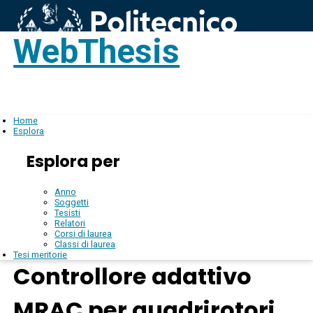
WebThesis
Login
IT
Home
Esplora
Esplora per
Anno
Soggetti
Tesisti
Relatori
Corsi di laurea
Classi di laurea
Tesi meritorie
Controllore adattivo
MRAC per quadrirotori