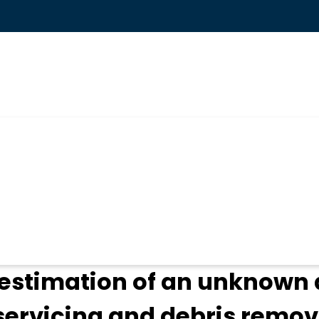
ogin
estimation of an unknown
 servicing and debris remov