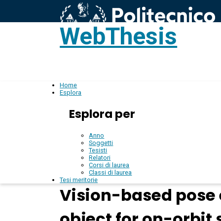
WebThesis
L
IT
Home
Esplora
Esplora per
Anno
Soggetti
Tesisti
Relatori
Corsi di laurea
Classi di laurea
Tesi meritorie
Vision-based pose 
object for on-orbit