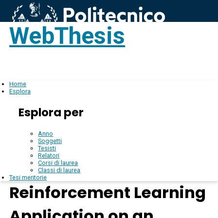
WebThesis
Login
IT
Home
Esplora
Esplora per
Anno
Soggetti
Tesisti
Relatori
Corsi di laurea
Classi di laurea
Tesi meritorie
Reinforcement Learning
Application on an