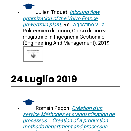
Julien Triquet.
Inbound flow
optimization of the Volvo France
powertrain plant.
Rel.
Agostino Villa
.
Politecnico di Torino, Corso di laurea
magistrale in Ingegneria Gestionale
(Engineering And Management), 2019
24 Luglio 2019
Romain Pegon.
Création d'un
service Méthodes et standardisation de
processus = Creation of a production
methods department and processus