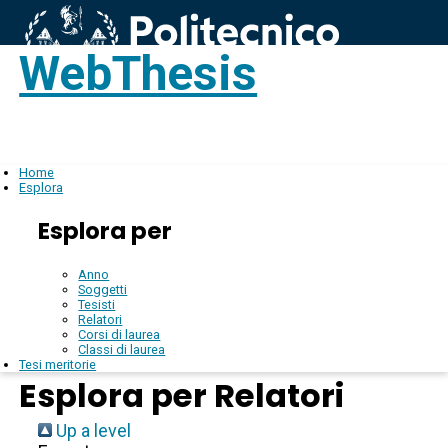
WebThesis
Login
IT
Home
Esplora
Esplora per
Anno
Soggetti
Tesisti
Relatori
Corsi di laurea
Classi di laurea
Tesi meritorie
Esplora per Relatori
Up a level