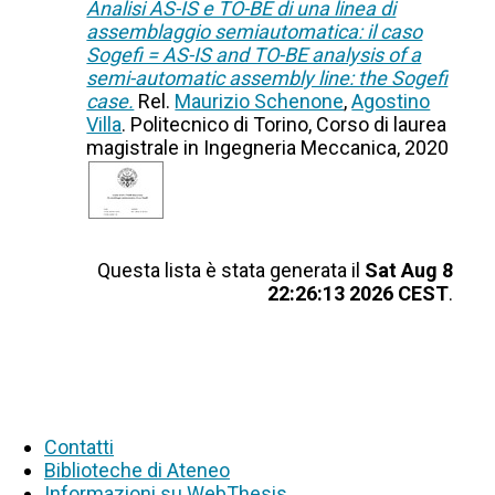
Analisi AS-IS e TO-BE di una linea di
assemblaggio semiautomatica: il caso
Sogefi = AS-IS and TO-BE analysis of a
semi-automatic assembly line: the Sogefi
case.
Rel.
Maurizio Schenone
,
Agostino
Villa
. Politecnico di Torino, Corso di laurea
magistrale in Ingegneria Meccanica, 2020
Questa lista è stata generata il
Sat Aug 8
22:26:13 2026 CEST
.
Contatti
Biblioteche di Ateneo
Informazioni su WebThesis