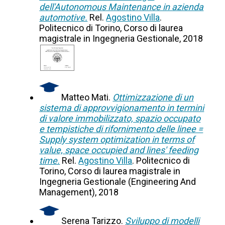
dell'Autonomous Maintenance in azienda
automotive.
Rel.
Agostino Villa
.
Politecnico di Torino, Corso di laurea
magistrale in Ingegneria Gestionale, 2018
Matteo Mati.
Ottimizzazione di un
sistema di approvvigionamento in termini
di valore immobilizzato, spazio occupato
e tempistiche di rifornimento delle linee =
Supply system optimization in terms of
value, space occupied and lines' feeding
time.
Rel.
Agostino Villa
. Politecnico di
Torino, Corso di laurea magistrale in
Ingegneria Gestionale (Engineering And
Management), 2018
Serena Tarizzo.
Sviluppo di modelli