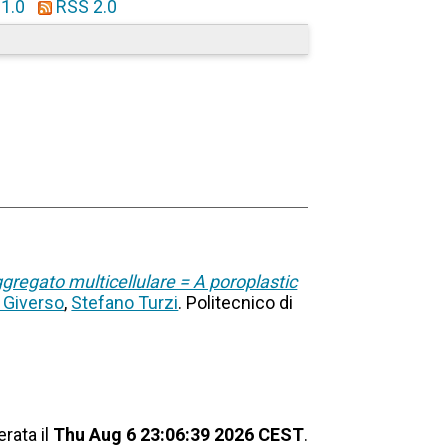
1.0
RSS 2.0
gregato multicellulare = A poroplastic
 Giverso
,
Stefano Turzi
. Politecnico di
rata il
Thu Aug 6 23:06:39 2026 CEST
.