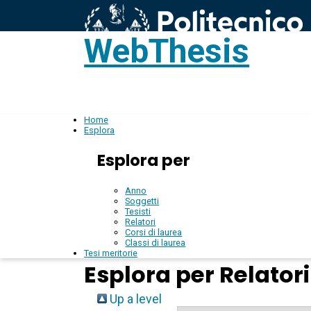
WebThesis
L
IT
Home
Esplora
Esplora per
Anno
Soggetti
Tesisti
Relatori
Corsi di laurea
Classi di laurea
Tesi meritorie
Esplora per Relatori
Up a level