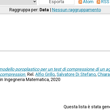
Atom
RSS 
Raggruppa per:
Data
|
Nessun raggruppamento
modello poroplastico per un test di compressione di un ag
e compression.
Rel.
Alfio Grillo
,
Salvatore Di Stefano
,
Chiara
e in Ingegneria Matematica, 2020
Questa lista è stata gene