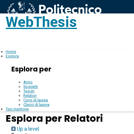
WebThesis
Login
IT
Home
Esplora
Esplora per
Anno
Soggetti
Tesisti
Relatori
Corsi di laurea
Classi di laurea
Tesi meritorie
Esplora per Relatori
Up a level