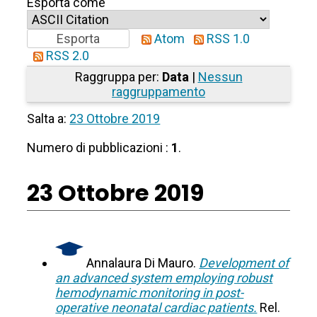
Esporta come
Atom
RSS 1.0
RSS 2.0
Raggruppa per:
Data
|
Nessun
raggruppamento
Salta a:
23 Ottobre 2019
Numero di pubblicazioni :
1
.
23 Ottobre 2019
Annalaura Di Mauro.
Development of
an advanced system employing robust
hemodynamic monitoring in post-
operative neonatal cardiac patients.
Rel.