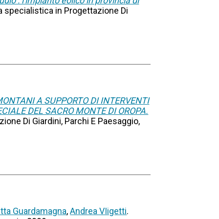
dio : l'impianto eolico in provincia di
ea specialistica in Progettazione Di
ONTANI A SUPPORTO DI INTERVENTI
ECIALE DEL SACRO MONTE DI OROPA.
azione Di Giardini, Parchi E Paesaggio,
etta Guardamagna
,
Andrea VIigetti
.