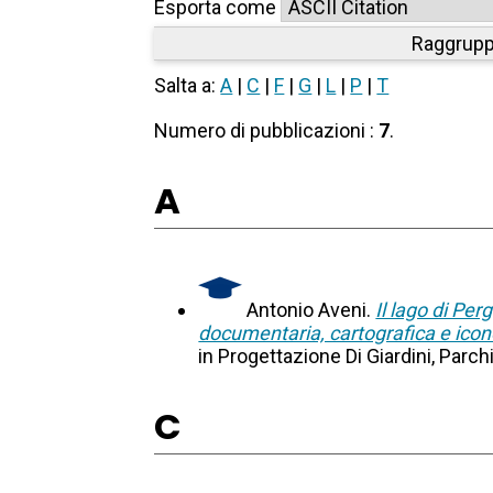
Esporta come
Raggrupp
Salta a:
A
|
C
|
F
|
G
|
L
|
P
|
T
Numero di pubblicazioni :
7
.
A
Antonio Aveni.
Il lago di Pe
documentaria, cartografica e icon
in Progettazione Di Giardini, Parc
C