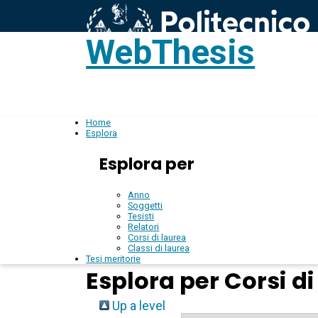
WebThesis
L
IT
Home
Esplora
Esplora per
Anno
Soggetti
Tesisti
Relatori
Corsi di laurea
Classi di laurea
Tesi meritorie
Esplora per Corsi di
Up a level