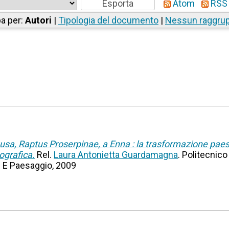
Atom
RSS 
a per:
Autori
|
Tipologia del documento
|
Nessun raggru
rgusa, Raptus Proserpinae, a Enna : la trasformazione paesa
ografica.
Rel.
Laura Antonietta Guardamagna
. Politecnico
hi E Paesaggio, 2009