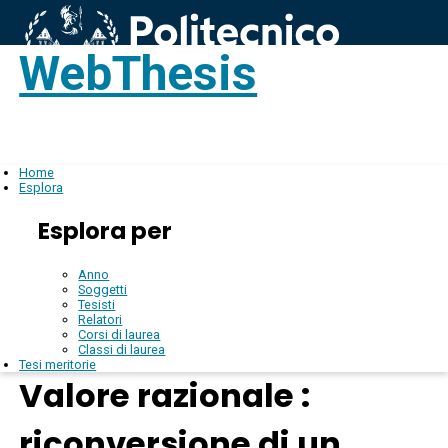
WebThesis
Login
IT
Home
Esplora
Esplora per
Anno
Soggetti
Tesisti
Relatori
Corsi di laurea
Classi di laurea
Tesi meritorie
Valore razionale :
riconversione di un