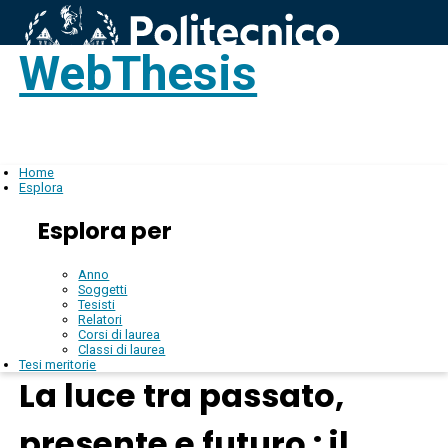
WebThesis
Login
IT
Home
Esplora
Esplora per
Anno
Soggetti
Tesisti
Relatori
Corsi di laurea
Classi di laurea
Tesi meritorie
La luce tra passato,
presente e futuro : il