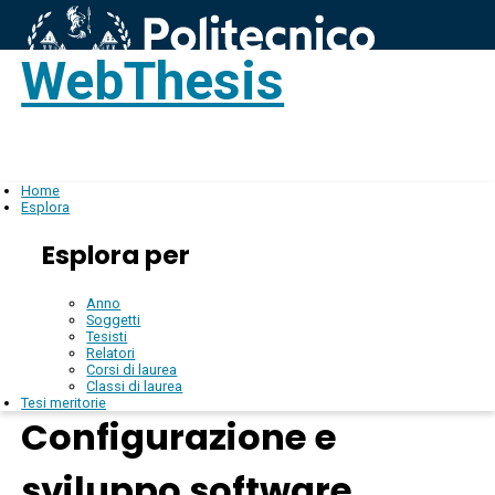
WebThesis
Login
IT
Home
Esplora
Esplora per
Anno
Soggetti
Tesisti
Relatori
Corsi di laurea
Classi di laurea
Tesi meritorie
Configurazione e
sviluppo software