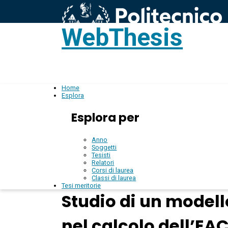
WebThesis
L
IT
Home
Esplora
Esplora per
Anno
Soggetti
Tesisti
Relatori
Corsi di laurea
Classi di laurea
Tesi meritorie
Studio di un modello
nel calcolo dell’EAC