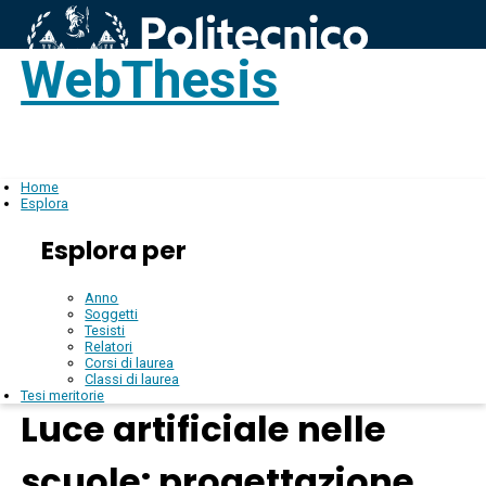
WebThesis
Login
IT
Home
Esplora
Esplora per
Anno
Soggetti
Tesisti
Relatori
Corsi di laurea
Classi di laurea
Tesi meritorie
Luce artificiale nelle
scuole: progettazione