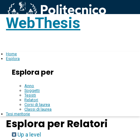
WebThesis
Login
IT
Home
Esplora
Esplora per
Anno
Soggetti
Tesisti
Relatori
Corsi di laurea
Classi di laurea
Tesi meritorie
Esplora per Relatori
Up a level