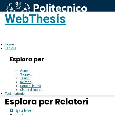
WebThesis
Login
IT
Home
Esplora
Esplora per
Anno
Soggetti
Tesisti
Relatori
Corsi di laurea
Classi di laurea
Tesi meritorie
Esplora per Relatori
Up a level