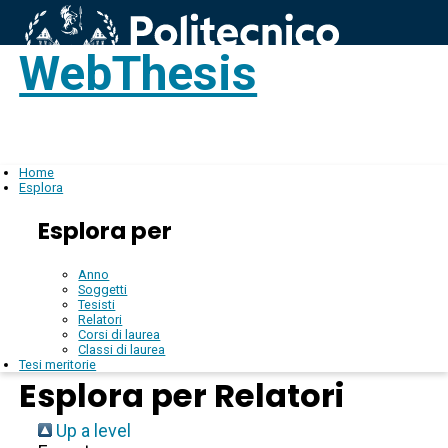
WebThesis
Login
IT
Home
Esplora
Esplora per
Anno
Soggetti
Tesisti
Relatori
Corsi di laurea
Classi di laurea
Tesi meritorie
Esplora per Relatori
Up a level