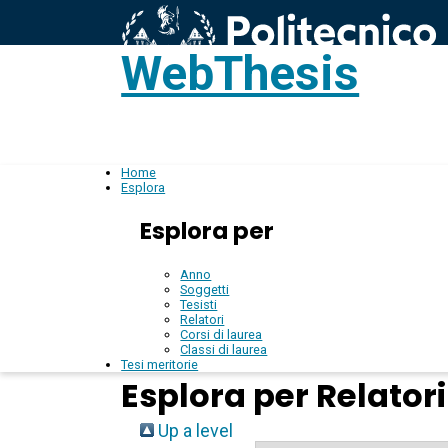
WebThesis
L
IT
Home
Esplora
Esplora per
Anno
Soggetti
Tesisti
Relatori
Corsi di laurea
Classi di laurea
Tesi meritorie
Esplora per Relatori
Up a level