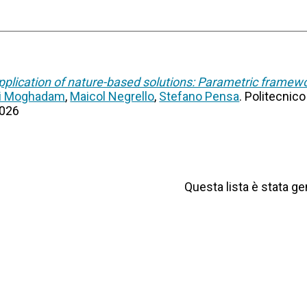
application of nature-based solutions: Parametric framewor
bi Moghadam
,
Maicol Negrello
,
Stefano Pensa
. Politecnico
2026
Questa lista è stata ge