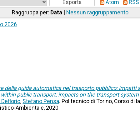
Atom
RSS 
Raggruppa per:
Data
|
Nessun raggruppamento
io 2026
e della guida automatica nel trasporto pubblico: impatti su
within public transport: impacts on the transport system a
Deflorio
,
Stefano Pensa
. Politecnico di Torino, Corso di 
gistico-Ambientale, 2020