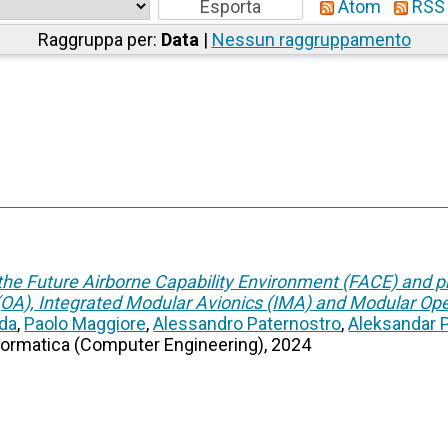
Atom
RSS 
Raggruppa per:
Data
|
Nessun raggruppamento
the Future Airborne Capability Environment (FACE) and p
(OA), Integrated Modular Avionics (IMA) and Modular 
da
,
Paolo Maggiore
,
Alessandro Paternostro
,
Aleksandar 
nformatica (Computer Engineering), 2024