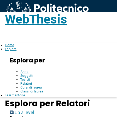
WebThesis
Login
IT
Home
Esplora
Esplora per
Anno
Soggetti
Tesisti
Relatori
Corsi di laurea
Classi di laurea
Tesi meritorie
Esplora per Relatori
Up a level