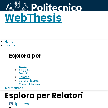
WebThesis
Login
IT
Home
Esplora
Esplora per
Anno
Soggetti
Tesisti
Relatori
Corsi di laurea
Classi di laurea
Tesi meritorie
Esplora per Relatori
Up a level