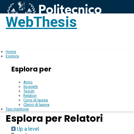
WebThesis
Login
IT
Home
Esplora
Esplora per
Anno
Soggetti
Tesisti
Relatori
Corsi di laurea
Classi di laurea
Tesi meritorie
Esplora per Relatori
Up a level