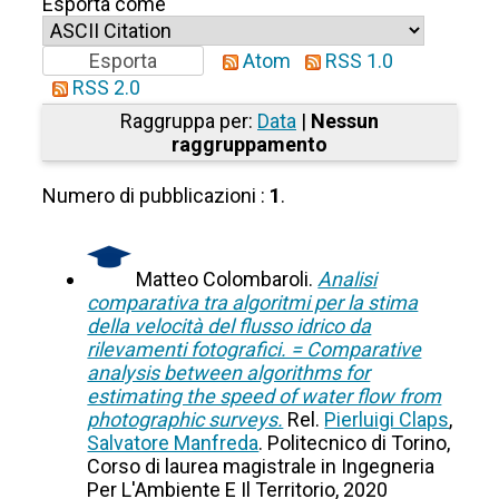
Esporta come
Atom
RSS 1.0
RSS 2.0
Raggruppa per:
Data
|
Nessun
raggruppamento
Numero di pubblicazioni :
1
.
Matteo Colombaroli.
Analisi
comparativa tra algoritmi per la stima
della velocità del flusso idrico da
rilevamenti fotografici. = Comparative
analysis between algorithms for
estimating the speed of water flow from
photographic surveys.
Rel.
Pierluigi Claps
,
Salvatore Manfreda
. Politecnico di Torino,
Corso di laurea magistrale in Ingegneria
Per L'Ambiente E Il Territorio, 2020