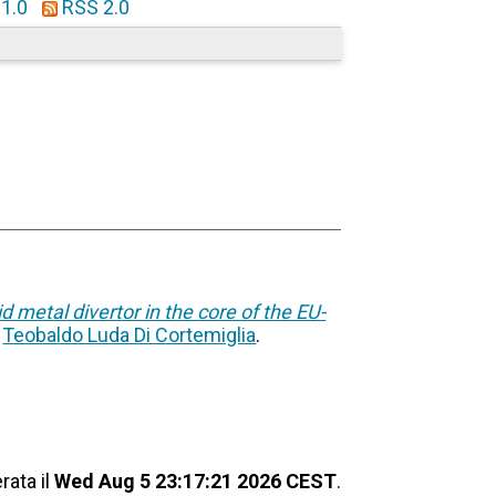
1.0
RSS 2.0
d metal divertor in the core of the EU-
,
Teobaldo Luda Di Cortemiglia
.
rata il
Wed Aug 5 23:17:21 2026 CEST
.