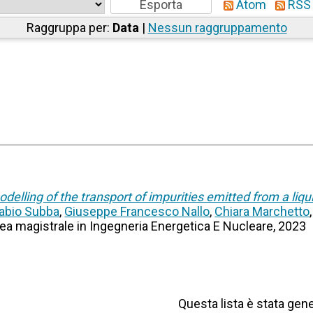
Atom
RSS 
Raggruppa per:
Data
|
Nessun raggruppamento
delling of the transport of impurities emitted from a liqui
abio Subba
,
Giuseppe Francesco Nallo
,
Chiara Marchetto
urea magistrale in Ingegneria Energetica E Nucleare, 2023
Questa lista è stata gene