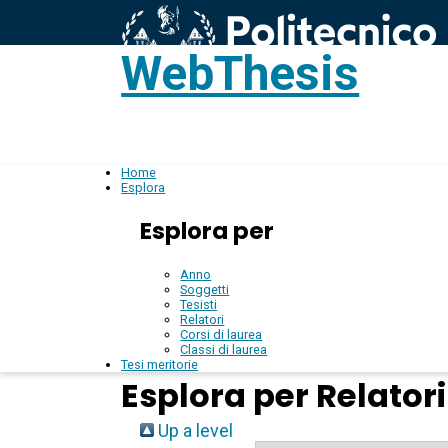
WebThesis
L
IT
Home
Esplora
Esplora per
Anno
Soggetti
Tesisti
Relatori
Corsi di laurea
Classi di laurea
Tesi meritorie
Esplora per Relatori
Up a level