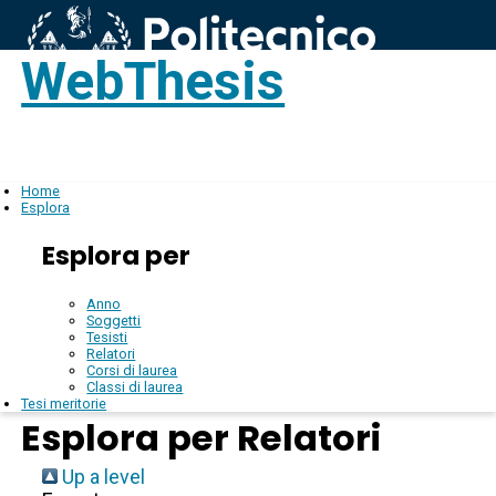
WebThesis
Login
IT
Home
Esplora
Esplora per
Anno
Soggetti
Tesisti
Relatori
Corsi di laurea
Classi di laurea
Tesi meritorie
Esplora per Relatori
Up a level