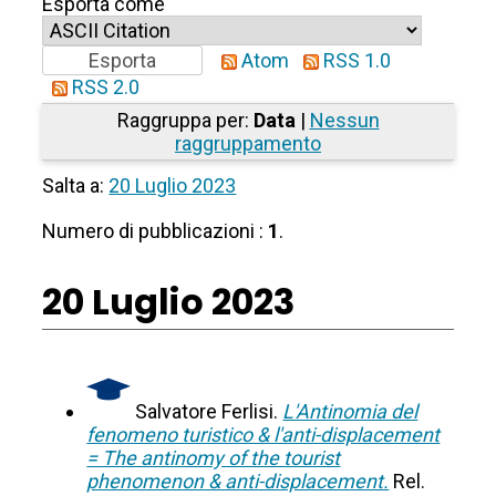
Esporta come
Atom
RSS 1.0
RSS 2.0
Raggruppa per:
Data
|
Nessun
raggruppamento
Salta a:
20 Luglio 2023
Numero di pubblicazioni :
1
.
20 Luglio 2023
Salvatore Ferlisi.
L'Antinomia del
fenomeno turistico & l'anti-displacement
= The antinomy of the tourist
phenomenon & anti-displacement.
Rel.