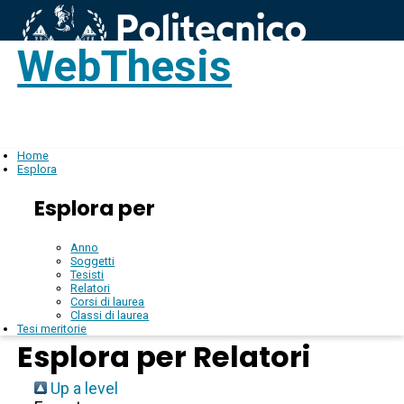
WebThesis
Login
IT
Home
Esplora
Esplora per
Anno
Soggetti
Tesisti
Relatori
Corsi di laurea
Classi di laurea
Tesi meritorie
Esplora per Relatori
Up a level