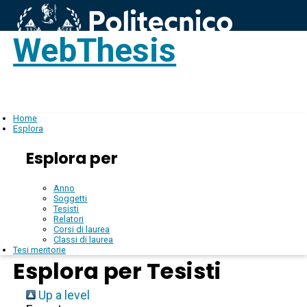
WebThesis
Login
IT
Home
Esplora
Esplora per
Anno
Soggetti
Tesisti
Relatori
Corsi di laurea
Classi di laurea
Tesi meritorie
Esplora per Tesisti
Up a level