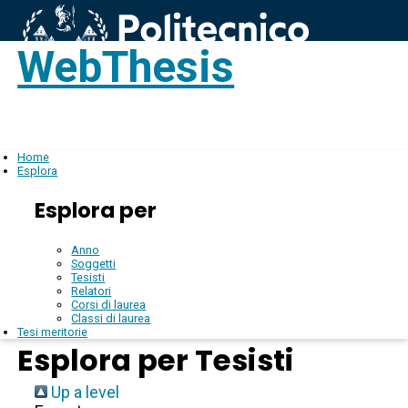
WebThesis
Login
IT
Home
Esplora
Esplora per
Anno
Soggetti
Tesisti
Relatori
Corsi di laurea
Classi di laurea
Tesi meritorie
Esplora per Tesisti
Up a level