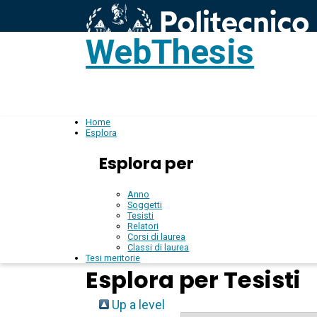
WebThesis
L
IT
Home
Esplora
Esplora per
Anno
Soggetti
Tesisti
Relatori
Corsi di laurea
Classi di laurea
Tesi meritorie
Esplora per Tesisti
Up a level