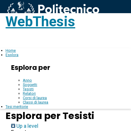
WebThesis
Login
IT
Home
Esplora
Esplora per
Anno
Soggetti
Tesisti
Relatori
Corsi di laurea
Classi di laurea
Tesi meritorie
Esplora per Tesisti
Up a level