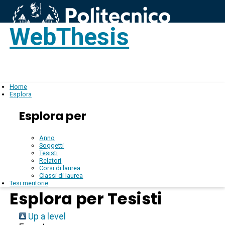
WebThesis
Login
IT
Home
Esplora
Esplora per
Anno
Soggetti
Tesisti
Relatori
Corsi di laurea
Classi di laurea
Tesi meritorie
Esplora per Tesisti
Up a level