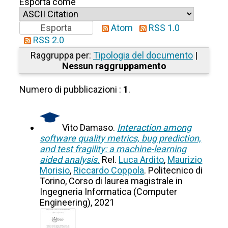
Esporta come
Atom
RSS 1.0
RSS 2.0
Raggruppa per:
Tipologia del documento
|
Nessun raggruppamento
Numero di pubblicazioni :
1
.
Vito Damaso.
Interaction among
software quality metrics, bug prediction,
and test fragility: a machine-learning
aided analysis.
Rel.
Luca Ardito
,
Maurizio
Morisio
,
Riccardo Coppola
. Politecnico di
Torino, Corso di laurea magistrale in
Ingegneria Informatica (Computer
Engineering), 2021