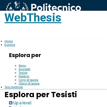
WebThesis
Login
IT
Home
Esplora
Esplora per
Anno
Soggetti
Tesisti
Relatori
Corsi di laurea
Classi di laurea
Tesi meritorie
Esplora per Tesisti
Up a level