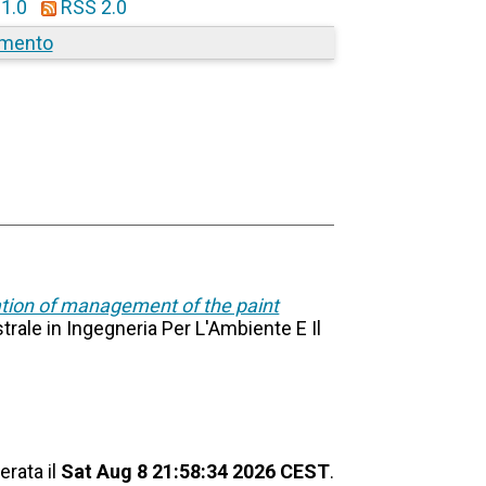
1.0
RSS 2.0
amento
ation of management of the paint
strale in Ingegneria Per L'Ambiente E Il
erata il
Sat Aug 8 21:58:34 2026 CEST
.