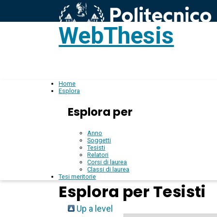
WebThesis
L
IT
Home
Esplora
Esplora per
Anno
Soggetti
Tesisti
Relatori
Corsi di laurea
Classi di laurea
Tesi meritorie
Esplora per Tesisti
Up a level