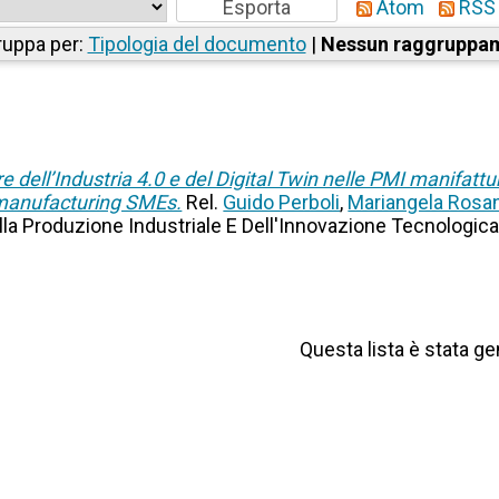
Atom
RSS 
uppa per:
Tipologia del documento
|
Nessun raggruppa
ore dell’Industria 4.0 e del Digital Twin nelle PMI manifattu
n manufacturing SMEs.
Rel.
Guido Perboli
,
Mariangela Rosa
lla Produzione Industriale E Dell'Innovazione Tecnologic
Questa lista è stata ge