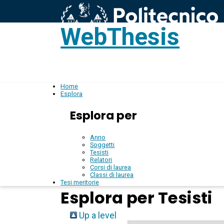
WebThesis
L
IT
Home
Esplora
Esplora per
Anno
Soggetti
Tesisti
Relatori
Corsi di laurea
Classi di laurea
Tesi meritorie
Esplora per Tesisti
Up a level