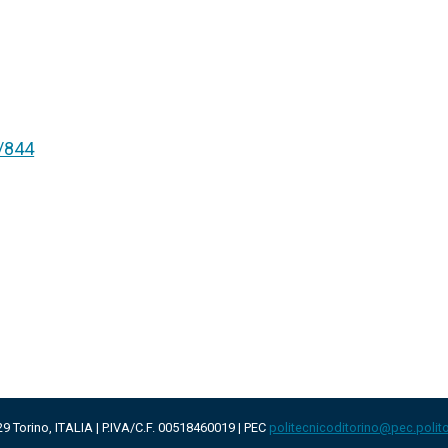
t/844
29 Torino, ITALIA | P.IVA/C.F. 00518460019 | PEC
politecnicoditorino@pec.polito