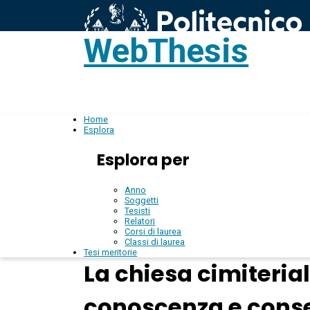
WebThesis
L
IT
Home
Esplora
Esplora per
Anno
Soggetti
Tesisti
Relatori
Corsi di laurea
Classi di laurea
Tesi meritorie
La chiesa cimiteria
conoscenza e cons