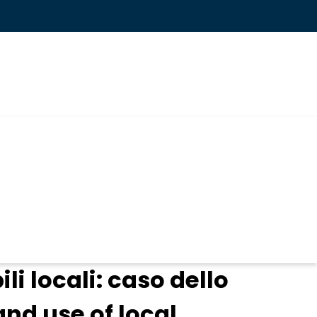
li locali: caso dello
nd use of local