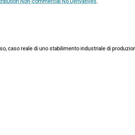
ribution Non-commercial No Derivatives
.
o, caso reale di uno stabilimento industriale di produzio