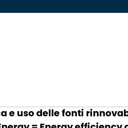
ogin
a e uso delle fonti rinnovabi
nergy = Energy efficiency a