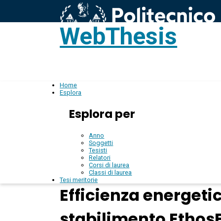
WebThesis
L
IT
Home
Esplora
Esplora per
Anno
Soggetti
Tesisti
Relatori
Corsi di laurea
Classi di laurea
Tesi meritorie
Efficienza energetic
stabilimento EthosE